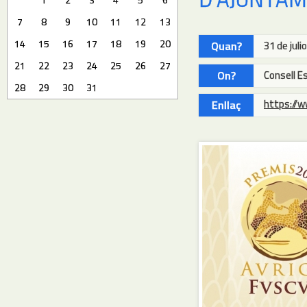
7
8
9
10
11
12
13
14
15
16
17
18
19
20
Quan?
31 de juli
21
22
23
24
25
26
27
On?
Consell E
28
29
30
31
https://w
Enllaç