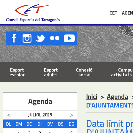
CET
AGEN
Esport
Esport
Cohesió
Campus
escolar
adults
social
activitats 
Inici
>
Agenda
Agenda
D'AJUNTAMENTS
JULIOL
2025
Data límit 
DL
DM
DC
DJ
DV
DS
DG
D'AJUNTAM
1
2
3
4
5
6