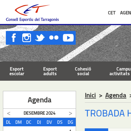
CET
AGEN
Esport
Esport
Cohesió
Campus
escolar
adults
social
activitats 
Inici
>
Agenda
Agenda
TROBADA H
DESEMBRE
2024
DL
DM
DC
DJ
DV
DS
DG
1